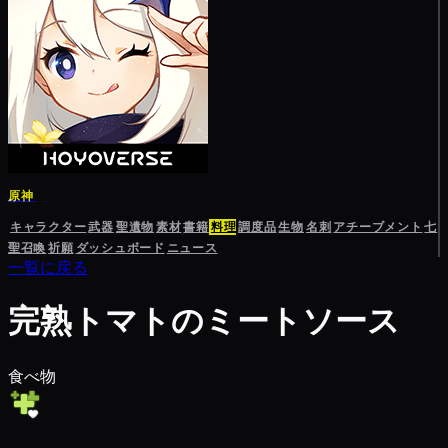
原神
キャラクター
武器
聖遺物
素材
書籍
料理
調度品
生物
名刺
アチーブメント
七
聖召喚
祈願
ダッシュボード
ニュース
一覧に戻る
完熟トマトのミートソース
食べ物