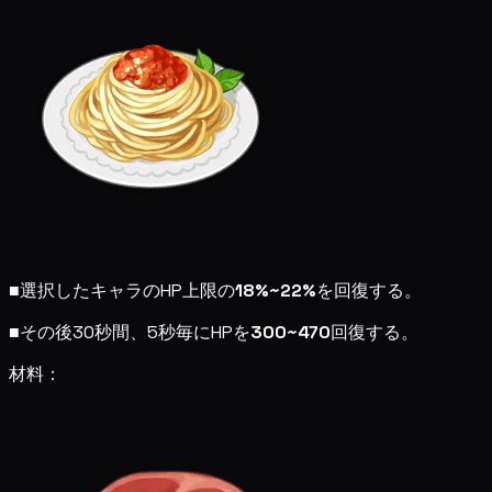
■
選択したキャラのHP上限の
18%~22%
を回復する。
■
その後30秒間、5秒毎にHPを
300~470
回復する。
材料：