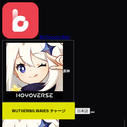
BitTopup
Wiki
原神
WUTHERING WAVES チャージ
日本語