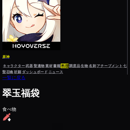
原神
キャラクター
武器
聖遺物
素材
書籍
料理
調度品
生物
名刺
アチーブメント
七
聖召喚
祈願
ダッシュボード
ニュース
一覧に戻る
翠玉福袋
食べ物