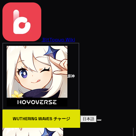
BitTopup
Wiki
原神
WUTHERING WAVES チャージ
日本語