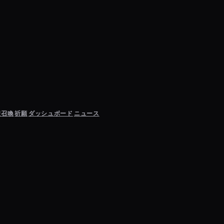
聖召喚
祈願
ダッシュボード
ニュース