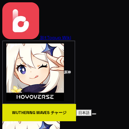
BitTopup
Wiki
原神
WUTHERING WAVES チャージ
日本語