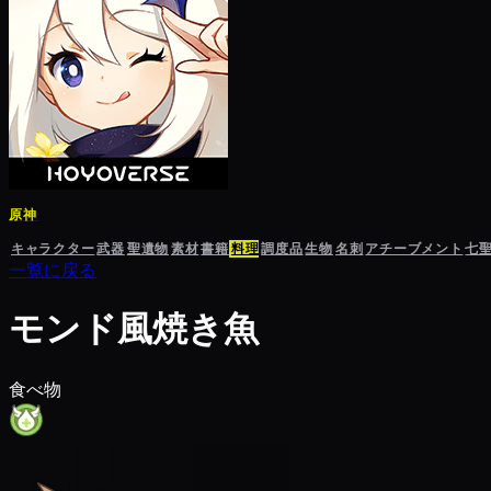
原神
キャラクター
武器
聖遺物
素材
書籍
料理
調度品
生物
名刺
アチーブメント
七
一覧に戻る
モンド風焼き魚
食べ物