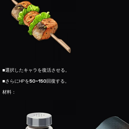
■
選択したキャラを復活させる。
■
さらにHPを
50~150
回復する。
材料：