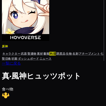
原神
キャラクター
武器
聖遺物
素材
書籍
料理
調度品
生物
名刺
アチーブメント
七
聖召喚
祈願
ダッシュボード
ニュース
一覧に戻る
真·風神ヒュッツポット
食べ物