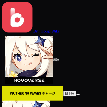
BitTopup
Wiki
原神
WUTHERING WAVES チャージ
日本語