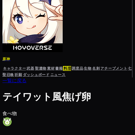
原神
キャラクター
武器
聖遺物
素材
書籍
料理
調度品
生物
名刺
アチーブメント
七
聖召喚
祈願
ダッシュボード
ニュース
一覧に戻る
テイワット風焦げ卵
食べ物