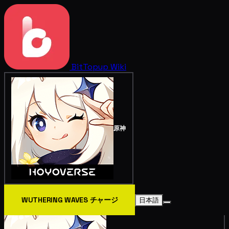
BitTopup
Wiki
原神
WUTHERING WAVES チャージ
日本語