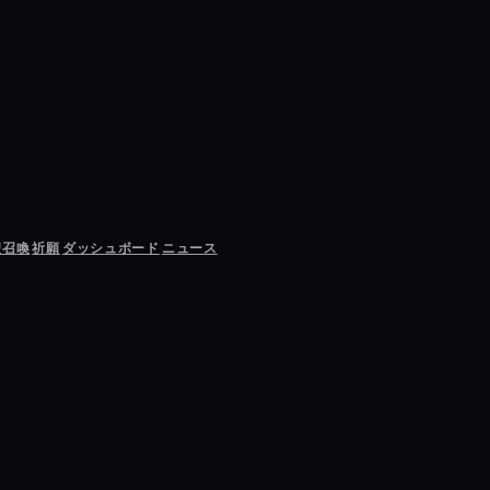
聖召喚
祈願
ダッシュボード
ニュース