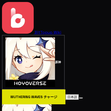
BitTopup
Wiki
原神
WUTHERING WAVES チャージ
日本語