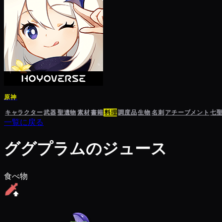
原神
キャラクター
武器
聖遺物
素材
書籍
料理
調度品
生物
名刺
アチーブメント
七
一覧に戻る
ググプラムのジュース
食べ物