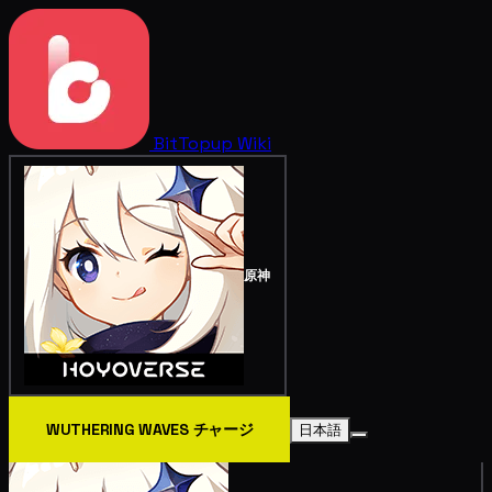
BitTopup
Wiki
原神
WUTHERING WAVES チャージ
日本語