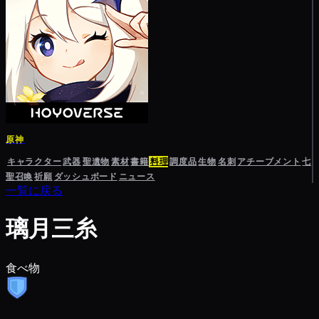
原神
キャラクター
武器
聖遺物
素材
書籍
料理
調度品
生物
名刺
アチーブメント
七
聖召喚
祈願
ダッシュボード
ニュース
一覧に戻る
璃月三糸
食べ物