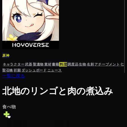
原神
キャラクター
武器
聖遺物
素材
書籍
料理
調度品
生物
名刺
アチーブメント
七
聖召喚
祈願
ダッシュボード
ニュース
一覧に戻る
北地のリンゴと肉の煮込み
食べ物