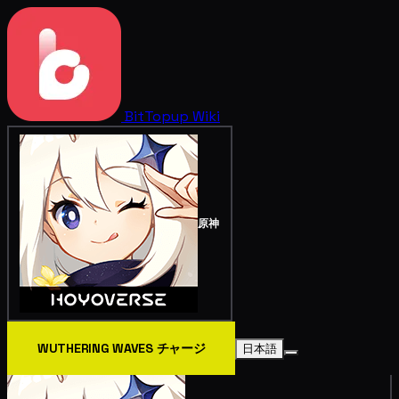
BitTopup
Wiki
原神
WUTHERING WAVES チャージ
日本語