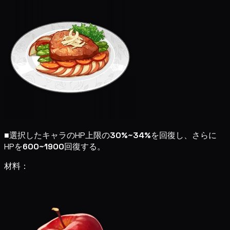
■
選択したキャラのHP上限の
30%~34%
を回復し、さらに
HPを
600~1900
回復する。
材料：