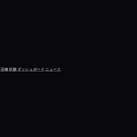
聖召喚
祈願
ダッシュボード
ニュース