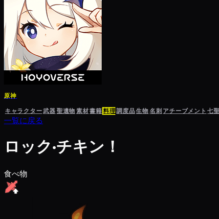
原神
キャラクター
武器
聖遺物
素材
書籍
料理
調度品
生物
名刺
アチーブメント
七
一覧に戻る
ロック·チキン！
食べ物