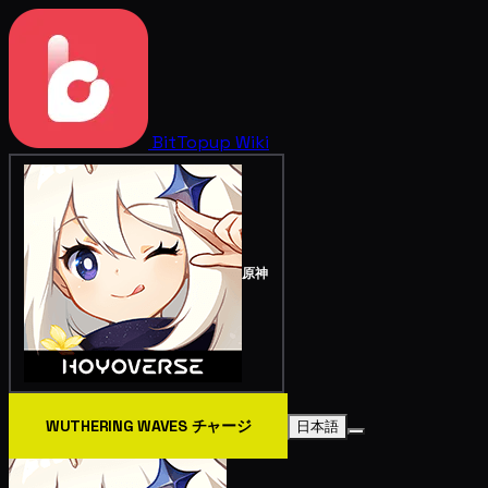
BitTopup
Wiki
原神
WUTHERING WAVES チャージ
日本語