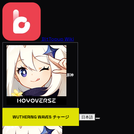
BitTopup
Wiki
原神
WUTHERING WAVES チャージ
日本語