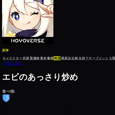
原神
キャラクター
武器
聖遺物
素材
書籍
料理
調度品
生物
名刺
アチーブメント
七
一覧に戻る
エビのあっさり炒め
食べ物