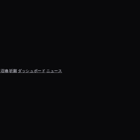
聖召喚
祈願
ダッシュボード
ニュース