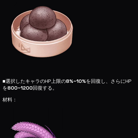
■
選択したキャラのHP上限の
8%~10%
を回復し、さらにHP
を
800~1200
回復する。
材料：