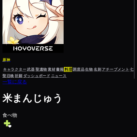
原神
キャラクター
武器
聖遺物
素材
書籍
料理
調度品
生物
名刺
アチーブメント
七
聖召喚
祈願
ダッシュボード
ニュース
一覧に戻る
米まんじゅう
食べ物