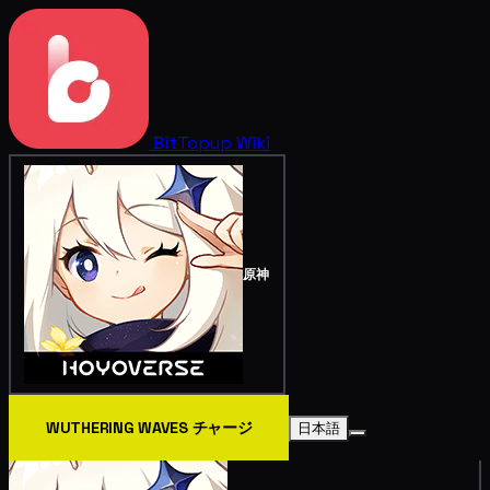
BitTopup
Wiki
原神
WUTHERING WAVES チャージ
日本語