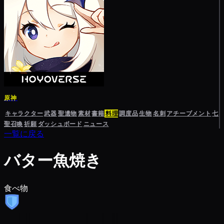
原神
キャラクター
武器
聖遺物
素材
書籍
料理
調度品
生物
名刺
アチーブメント
七
聖召喚
祈願
ダッシュボード
ニュース
一覧に戻る
バター魚焼き
食べ物