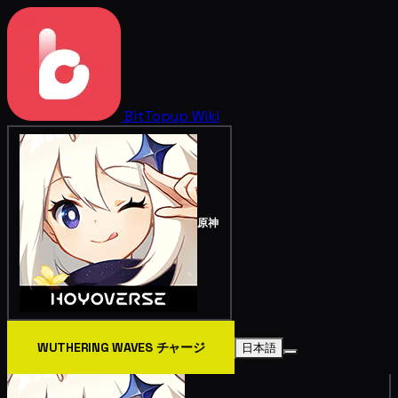
BitTopup
Wiki
原神
WUTHERING WAVES チャージ
日本語