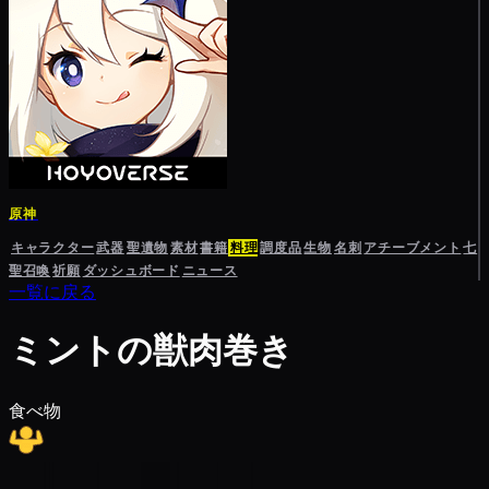
原神
キャラクター
武器
聖遺物
素材
書籍
料理
調度品
生物
名刺
アチーブメント
七
聖召喚
祈願
ダッシュボード
ニュース
一覧に戻る
ミントの獣肉巻き
食べ物