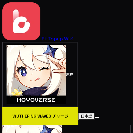
BitTopup
Wiki
原神
WUTHERING WAVES チャージ
日本語