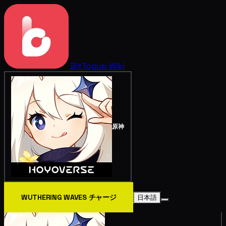
BitTopup
Wiki
原神
WUTHERING WAVES チャージ
日本語