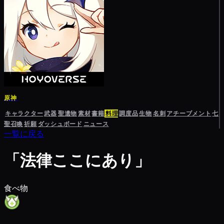
原神
キャラクター
武器
聖遺物
素材
書籍
料理
調度品
生物
名刺
アチーブメント
七
聖召喚
祈願
ダッシュボード
ニュース
一覧に戻る
「法律ここにあり」
食べ物