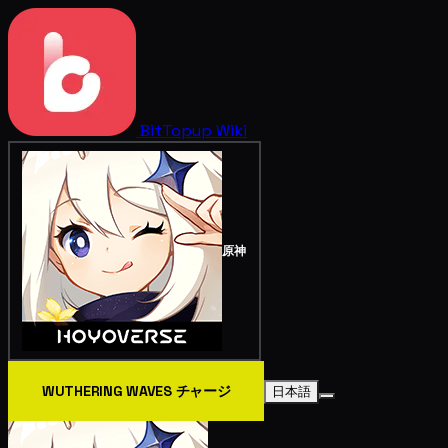
BitTopup
Wiki
原神
WUTHERING WAVES チャージ
日本語