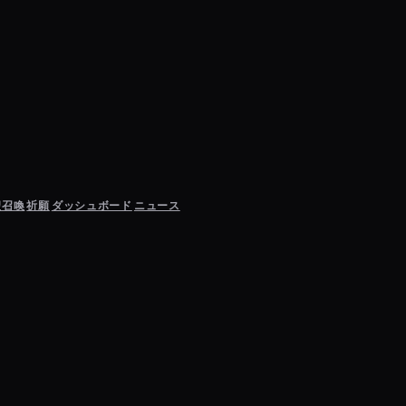
聖召喚
祈願
ダッシュボード
ニュース