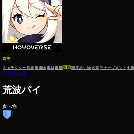
原神
キャラクター
武器
聖遺物
素材
書籍
料理
調度品
生物
名刺
アチーブメント
七
一覧に戻る
荒波パイ
食べ物