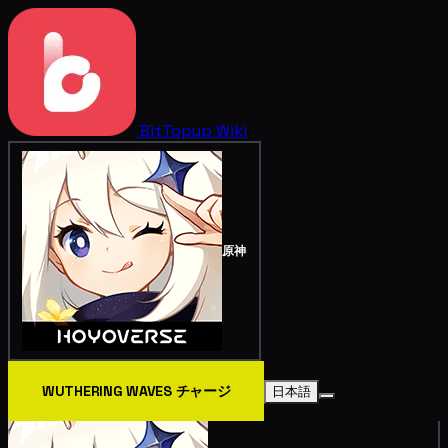
BitTopup
Wiki
原神
WUTHERING WAVES チャージ
日本語