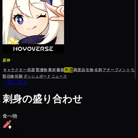
原神
キャラクター
武器
聖遺物
素材
書籍
料理
調度品
生物
名刺
アチーブメント
七
聖召喚
祈願
ダッシュボード
ニュース
一覧に戻る
刺身の盛り合わせ
食べ物