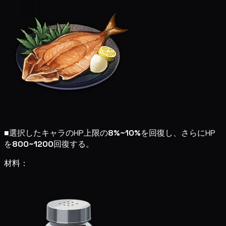
■
選択したキャラのHP上限の
8%~10%
を回復し、さらにHP
を
800~1200
回復する。
材料：