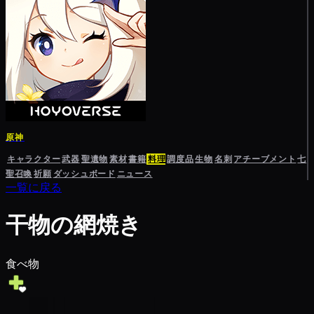
原神
キャラクター
武器
聖遺物
素材
書籍
料理
調度品
生物
名刺
アチーブメント
七
聖召喚
祈願
ダッシュボード
ニュース
一覧に戻る
干物の網焼き
食べ物