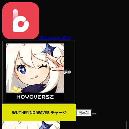
BitTopup
Wiki
原神
WUTHERING WAVES チャージ
日本語