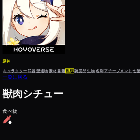
原神
キャラクター
武器
聖遺物
素材
書籍
料理
調度品
生物
名刺
アチーブメント
七
一覧に戻る
獣肉シチュー
食べ物