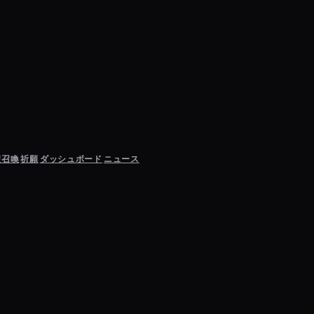
聖召喚
祈願
ダッシュボード
ニュース