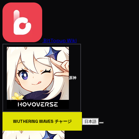
BitTopup
Wiki
原神
WUTHERING WAVES チャージ
日本語