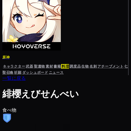
原神
キャラクター
武器
聖遺物
素材
書籍
料理
調度品
生物
名刺
アチーブメント
七
聖召喚
祈願
ダッシュボード
ニュース
一覧に戻る
緋櫻えびせんべい
食べ物