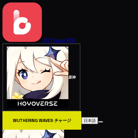
BitTopup
Wiki
原神
WUTHERING WAVES チャージ
日本語