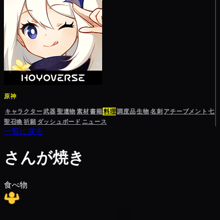
原神
キャラクター
武器
聖遺物
素材
書籍
料理
調度品
生物
名刺
アチーブメント
七
聖召喚
祈願
ダッシュボード
ニュース
一覧に戻る
さんが焼き
食べ物