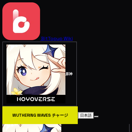
BitTopup
Wiki
原神
WUTHERING WAVES チャージ
日本語