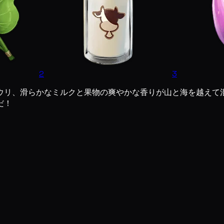
2
3
ウリ、滑らかなミルクと果物の爽やかな香りが山と海を越えて
だ！