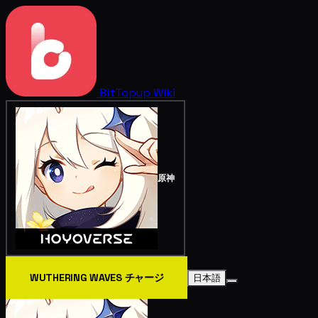
BitTopup
Wiki
原神
WUTHERING WAVES チャージ
日本語