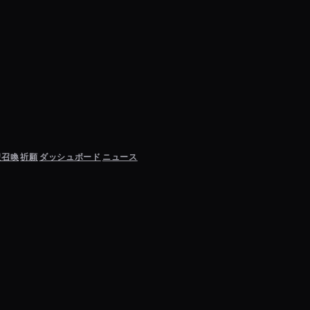
聖召喚
祈願
ダッシュボード
ニュース