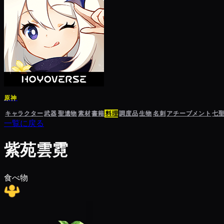
原神
キャラクター
武器
聖遺物
素材
書籍
料理
調度品
生物
名刺
アチーブメント
七
一覧に戻る
紫苑雲霓
食べ物