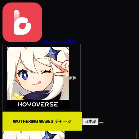
BitTopup
Wiki
原神
WUTHERING WAVES チャージ
日本語