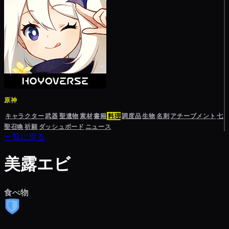
原神
キャラクター
武器
聖遺物
素材
書籍
料理
調度品
生物
名刺
アチーブメント
七
聖召喚
祈願
ダッシュボード
ニュース
一覧に戻る
美露エビ
食べ物