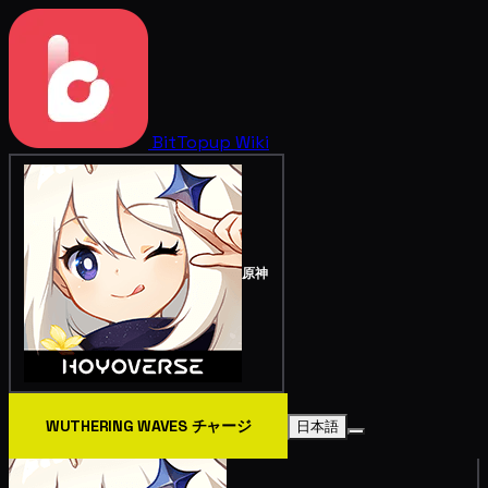
BitTopup
Wiki
原神
WUTHERING WAVES チャージ
日本語