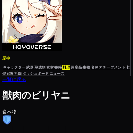
原神
キャラクター
武器
聖遺物
素材
書籍
料理
調度品
生物
名刺
アチーブメント
七
聖召喚
祈願
ダッシュボード
ニュース
一覧に戻る
獣肉のビリヤニ
食べ物