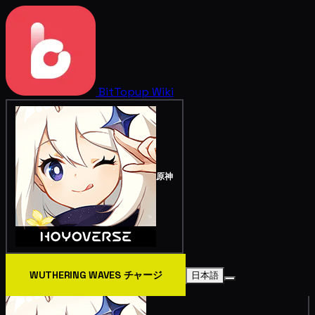
BitTopup
Wiki
原神
WUTHERING WAVES チャージ
日本語