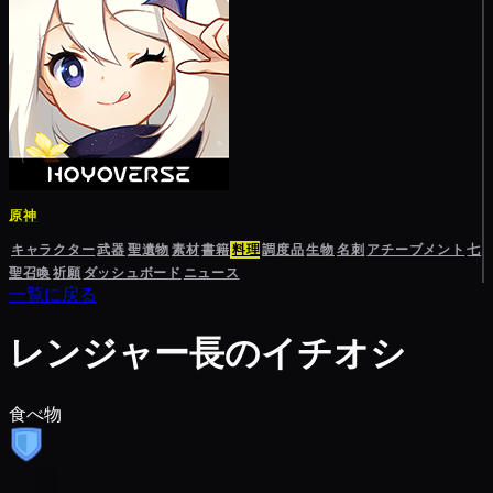
原神
キャラクター
武器
聖遺物
素材
書籍
料理
調度品
生物
名刺
アチーブメント
七
聖召喚
祈願
ダッシュボード
ニュース
一覧に戻る
レンジャー長のイチオシ
食べ物