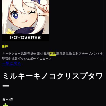
原神
キャラクター
武器
聖遺物
素材
書籍
料理
調度品
生物
名刺
アチーブメント
七
聖召喚
祈願
ダッシュボード
ニュース
一覧に戻る
ミルキーキノコクリスプタワ
ー
食べ物