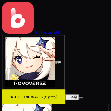
BitTopup
Wiki
原神
WUTHERING WAVES チャージ
日本語