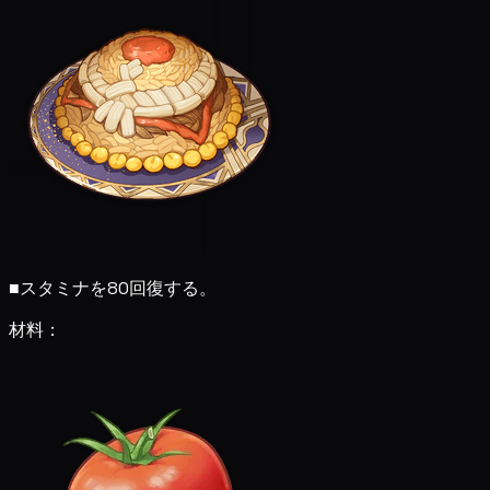
■
スタミナを80回復する。
材料：