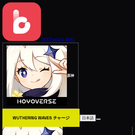
BitTopup
Wiki
原神
WUTHERING WAVES チャージ
日本語