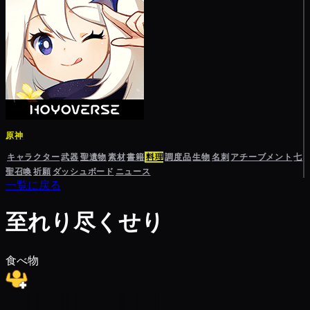
原神
キャラクター
武器
聖遺物
素材
書籍
料理
調度品
生物
名刺
アチーブメント
七
聖召喚
祈願
ダッシュボード
ニュース
一覧に戻る
至れり尽くせり
食べ物