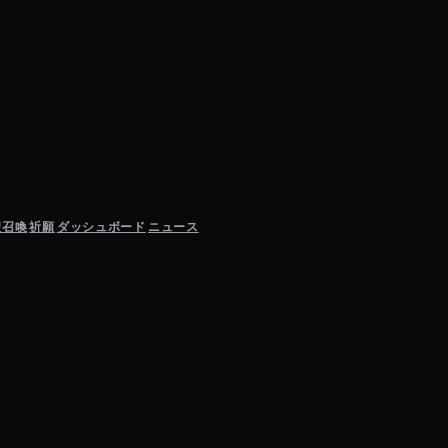
聖召喚
祈願
ダッシュボード
ニュース