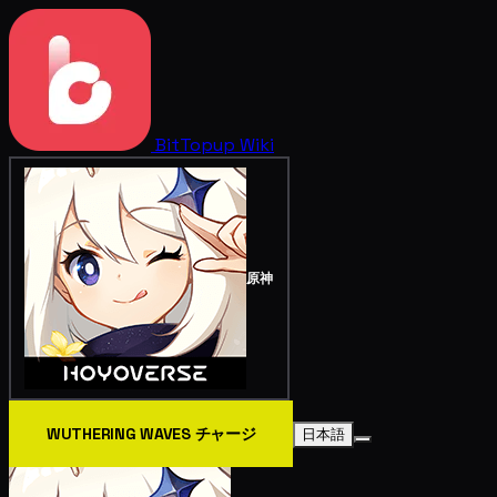
BitTopup
Wiki
原神
WUTHERING WAVES チャージ
日本語