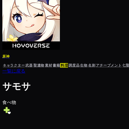
原神
キャラクター
武器
聖遺物
素材
書籍
料理
調度品
生物
名刺
アチーブメント
七
一覧に戻る
サモサ
食べ物