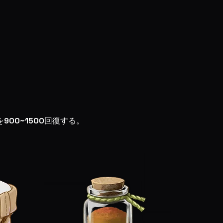
を
900~1500
回復する。