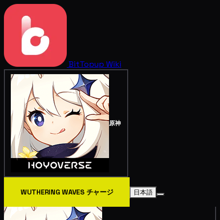
BitTopup
Wiki
原神
WUTHERING WAVES チャージ
日本語