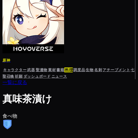
原神
キャラクター
武器
聖遺物
素材
書籍
料理
調度品
生物
名刺
アチーブメント
七
聖召喚
祈願
ダッシュボード
ニュース
一覧に戻る
真味茶漬け
食べ物