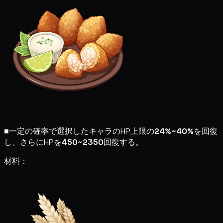
■
一定の確率で選択したキャラのHP上限の
24%~40%
を回復
し、さらにHPを
450~2350
回復する。
材料：