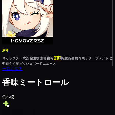
原神
キャラクター
武器
聖遺物
素材
書籍
料理
調度品
生物
名刺
アチーブメント
七
聖召喚
祈願
ダッシュボード
ニュース
一覧に戻る
香味ミートロール
食べ物