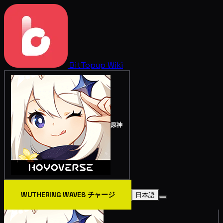
BitTopup
Wiki
原神
WUTHERING WAVES チャージ
日本語