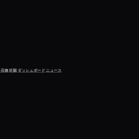
聖召喚
祈願
ダッシュボード
ニュース