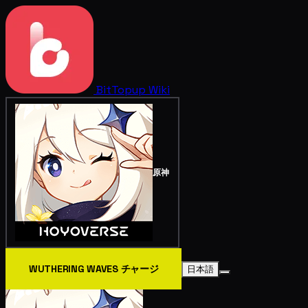
BitTopup
Wiki
原神
WUTHERING WAVES チャージ
日本語