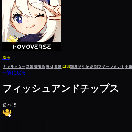
原神
キャラクター
武器
聖遺物
素材
書籍
料理
調度品
生物
名刺
アチーブメント
七
一覧に戻る
フィッシュアンドチップス
食べ物