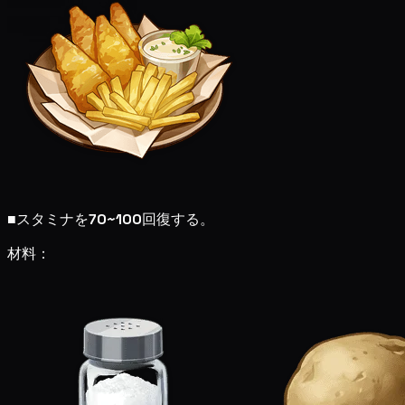
■
スタミナを
70~100
回復する。
材料：