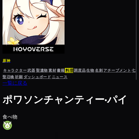
原神
キャラクター
武器
聖遺物
素材
書籍
料理
調度品
生物
名刺
アチーブメント
七
聖召喚
祈願
ダッシュボード
ニュース
一覧に戻る
ポワソンチャンティー·パイ
食べ物