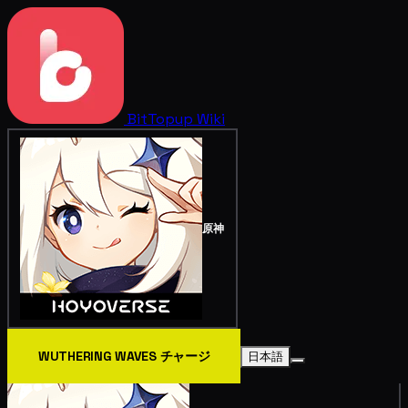
BitTopup
Wiki
原神
WUTHERING WAVES チャージ
日本語