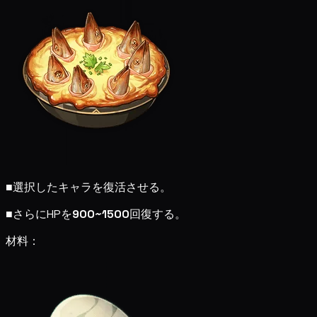
■
選択したキャラを復活させる。
■
さらにHPを
900~1500
回復する。
材料：