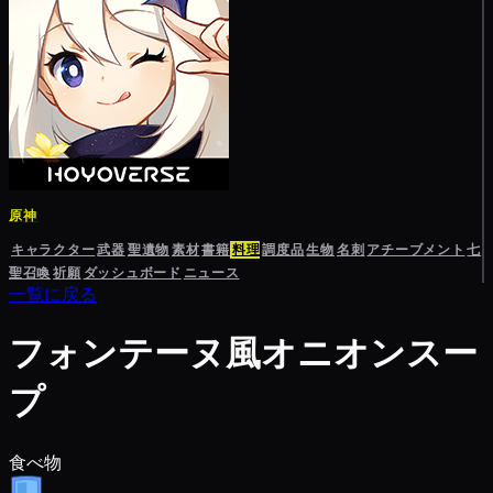
原神
キャラクター
武器
聖遺物
素材
書籍
料理
調度品
生物
名刺
アチーブメント
七
聖召喚
祈願
ダッシュボード
ニュース
一覧に戻る
フォンテーヌ風オニオンスー
プ
食べ物