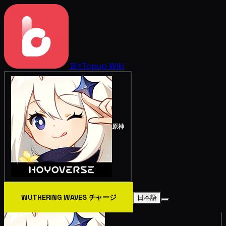
BitTopup
Wiki
原神
WUTHERING WAVES チャージ
日本語