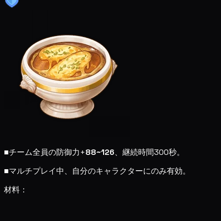
■
チーム全員の防御力+
88~126
、継続時間300秒。
■
マルチプレイ中、自分のキャラクターにのみ有効。
材料：