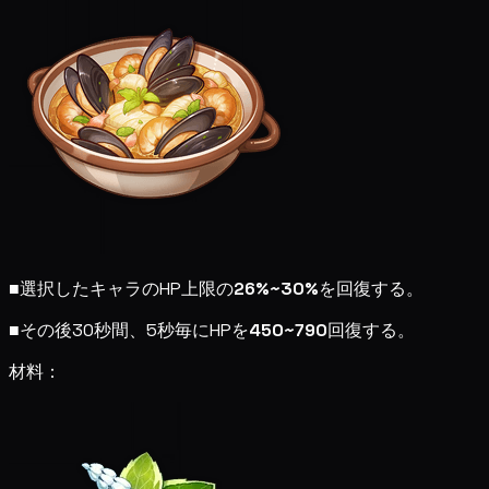
■
選択したキャラのHP上限の
26%~30%
を回復する。
■
その後30秒間、5秒毎にHPを
450~790
回復する。
材料：