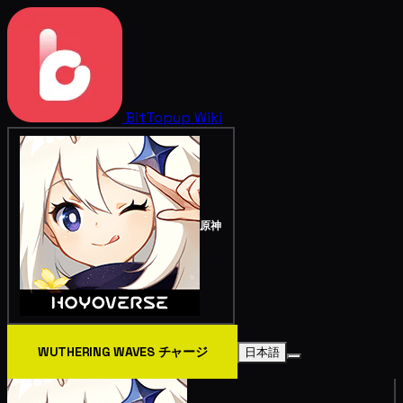
BitTopup
Wiki
原神
WUTHERING WAVES チャージ
日本語