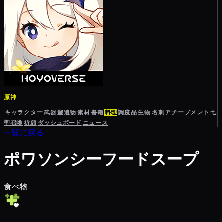
原神
キャラクター
武器
聖遺物
素材
書籍
料理
調度品
生物
名刺
アチーブメント
七
聖召喚
祈願
ダッシュボード
ニュース
一覧に戻る
ポワソンシーフードスープ
食べ物