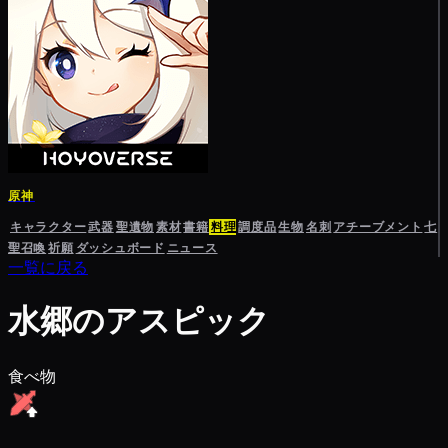
原神
キャラクター
武器
聖遺物
素材
書籍
料理
調度品
生物
名刺
アチーブメント
七
聖召喚
祈願
ダッシュボード
ニュース
一覧に戻る
水郷のアスピック
食べ物