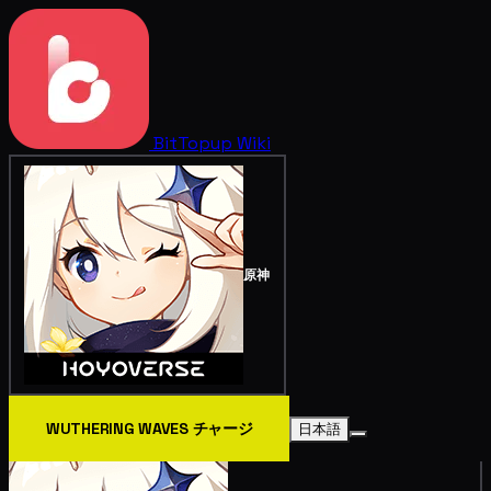
BitTopup
Wiki
原神
WUTHERING WAVES チャージ
日本語