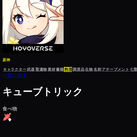
原神
キャラクター
武器
聖遺物
素材
書籍
料理
調度品
生物
名刺
アチーブメント
七
一覧に戻る
キューブトリック
食べ物