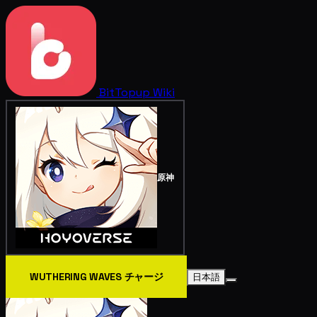
BitTopup
Wiki
原神
WUTHERING WAVES チャージ
日本語