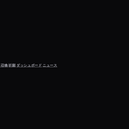
聖召喚
祈願
ダッシュボード
ニュース