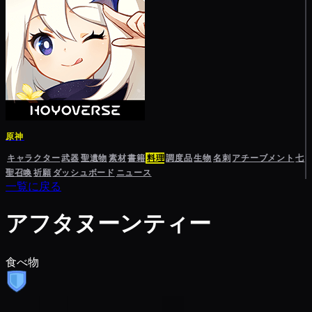
原神
キャラクター
武器
聖遺物
素材
書籍
料理
調度品
生物
名刺
アチーブメント
七
聖召喚
祈願
ダッシュボード
ニュース
一覧に戻る
アフタヌーンティー
食べ物