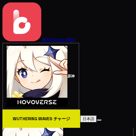
BitTopup
Wiki
原神
WUTHERING WAVES チャージ
日本語