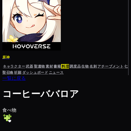
原神
キャラクター
武器
聖遺物
素材
書籍
料理
調度品
生物
名刺
アチーブメント
七
聖召喚
祈願
ダッシュボード
ニュース
一覧に戻る
コーヒーババロア
食べ物