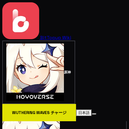
BitTopup
Wiki
原神
WUTHERING WAVES チャージ
日本語