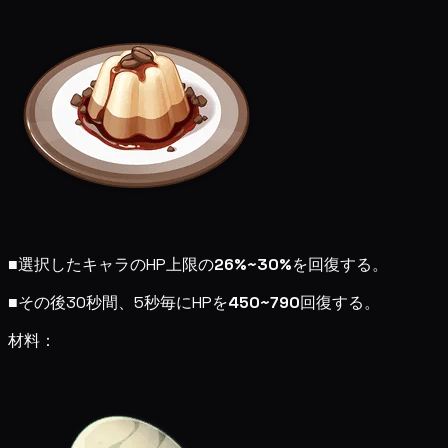
■
選択したキャラのHP上限の
26%~30%
を回復する。
■
その後30秒間、5秒毎にHPを
450~790
回復する。
材料：