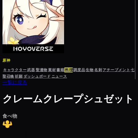
原神
キャラクター
武器
聖遺物
素材
書籍
料理
調度品
生物
名刺
アチーブメント
七
聖召喚
祈願
ダッシュボード
ニュース
一覧に戻る
クレームクレープシュゼット
食べ物