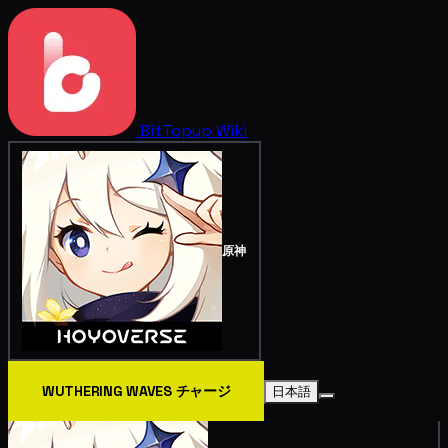
BitTopup
Wiki
原神
WUTHERING WAVES チャージ
日本語