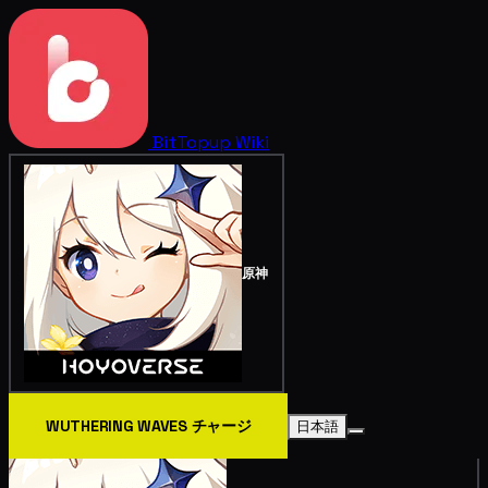
BitTopup
Wiki
原神
WUTHERING WAVES チャージ
日本語