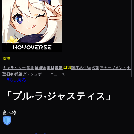
原神
キャラクター
武器
聖遺物
素材
書籍
料理
調度品
生物
名刺
アチーブメント
七
聖召喚
祈願
ダッシュボード
ニュース
一覧に戻る
「プル·ラ·ジャスティス」
食べ物