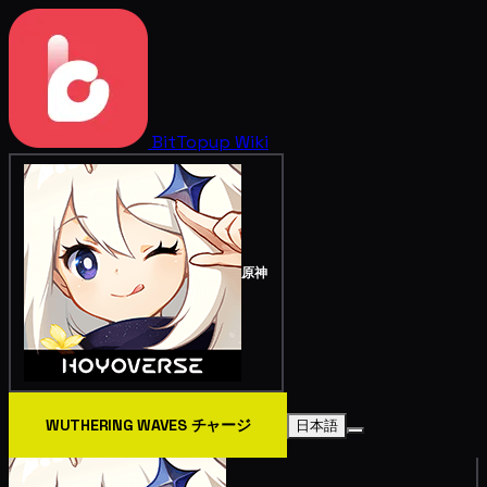
BitTopup
Wiki
原神
WUTHERING WAVES チャージ
日本語