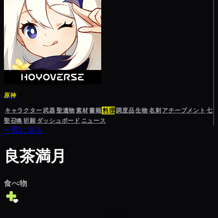
原神
キャラクター
武器
聖遺物
素材
書籍
料理
調度品
生物
名刺
アチーブメント
七
聖召喚
祈願
ダッシュボード
ニュース
一覧に戻る
良茶満月
食べ物