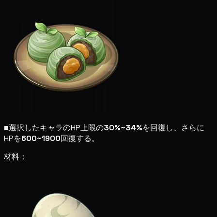
■
選択したキャラのHP上限の
30%~34%
を回復し、さらに
HPを
600~1900
回復する。
材料：