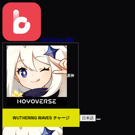
BitTopup
Wiki
原神
WUTHERING WAVES チャージ
日本語