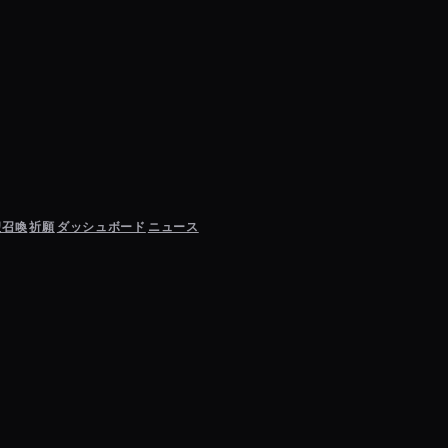
聖召喚
祈願
ダッシュボード
ニュース