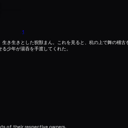
1
、生き生きとした猊獣まん。これを見ると、杭の上で舞の稽古
せる少年が湯呑を手渡してくれた。
s of their respective owners.