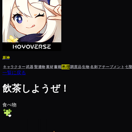
原神
キャラクター
武器
聖遺物
素材
書籍
料理
調度品
生物
名刺
アチーブメント
七
一覧に戻る
飲茶しようぜ！
食べ物