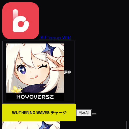
BitTopup
Wiki
原神
WUTHERING WAVES チャージ
日本語