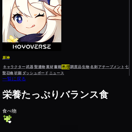
原神
キャラクター
武器
聖遺物
素材
書籍
料理
調度品
生物
名刺
アチーブメント
七
聖召喚
祈願
ダッシュボード
ニュース
一覧に戻る
栄養たっぷりバランス食
食べ物