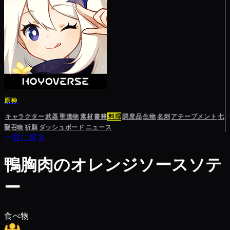
原神
キャラクター
武器
聖遺物
素材
書籍
料理
調度品
生物
名刺
アチーブメント
七
聖召喚
祈願
ダッシュボード
ニュース
一覧に戻る
鴨胸肉のオレンジソースソテ
ー
食べ物