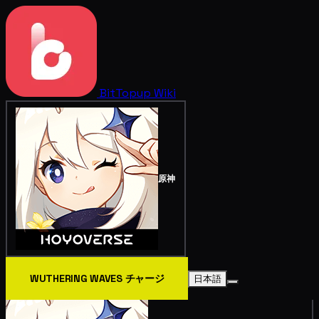
BitTopup
Wiki
原神
WUTHERING WAVES チャージ
日本語