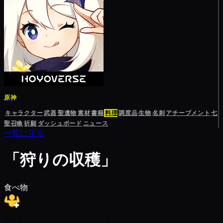
原神
キャラクター
武器
聖遺物
素材
書籍
料理
調度品
生物
名刺
アチーブメント
七
聖召喚
祈願
ダッシュボード
ニュース
一覧に戻る
「狩りの収穫」
食べ物