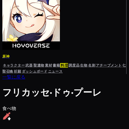
原神
キャラクター
武器
聖遺物
素材
書籍
料理
調度品
生物
名刺
アチーブメント
七
聖召喚
祈願
ダッシュボード
ニュース
一覧に戻る
フリカッセ·ドゥ·プーレ
食べ物