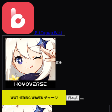
BitTopup
Wiki
原神
WUTHERING WAVES チャージ
日本語