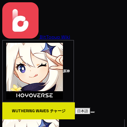
BitTopup
Wiki
原神
WUTHERING WAVES チャージ
日本語