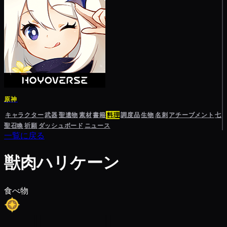
原神
キャラクター
武器
聖遺物
素材
書籍
料理
調度品
生物
名刺
アチーブメント
七
聖召喚
祈願
ダッシュボード
ニュース
一覧に戻る
獣肉ハリケーン
食べ物