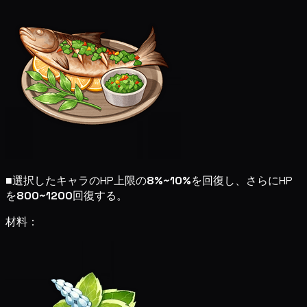
■
選択したキャラのHP上限の
8%~10%
を回復し、さらにHP
を
800~1200
回復する。
材料：