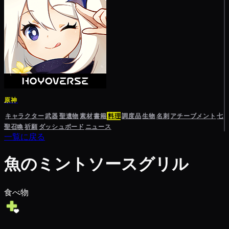
原神
キャラクター
武器
聖遺物
素材
書籍
料理
調度品
生物
名刺
アチーブメント
七
聖召喚
祈願
ダッシュボード
ニュース
一覧に戻る
魚のミントソースグリル
食べ物