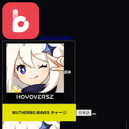
BitTopup
Wiki
原神
WUTHERING WAVES チャージ
日本語