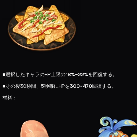
■
選択したキャラのHP上限の
18%~22%
を回復する。
■
その後30秒間、5秒毎にHPを
300~470
回復する。
材料：