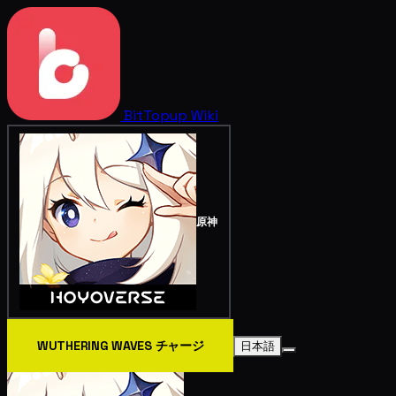
BitTopup
Wiki
原神
WUTHERING WAVES チャージ
日本語