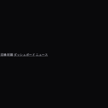
聖召喚
祈願
ダッシュボード
ニュース