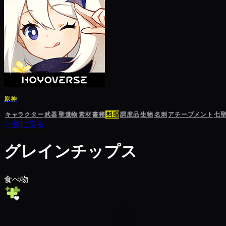
原神
キャラクター
武器
聖遺物
素材
書籍
料理
調度品
生物
名刺
アチーブメント
七
一覧に戻る
グレインチップス
食べ物