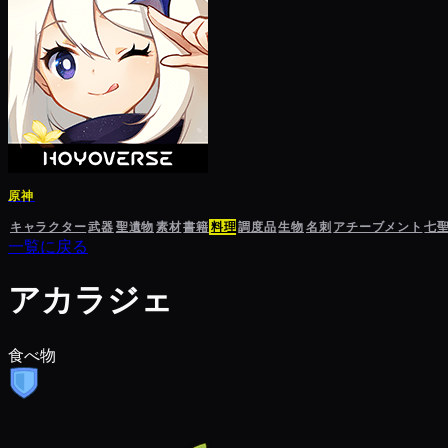
原神
キャラクター
武器
聖遺物
素材
書籍
料理
調度品
生物
名刺
アチーブメント
七
一覧に戻る
アカラジェ
食べ物