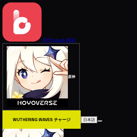
BitTopup
Wiki
原神
WUTHERING WAVES チャージ
日本語