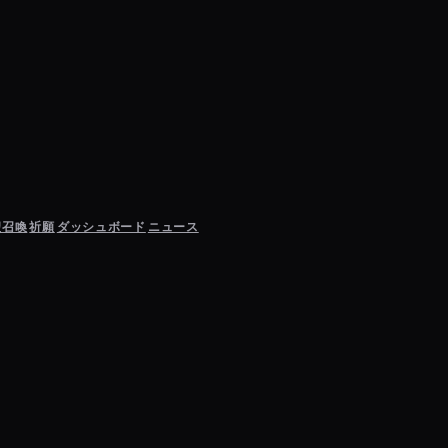
聖召喚
祈願
ダッシュボード
ニュース