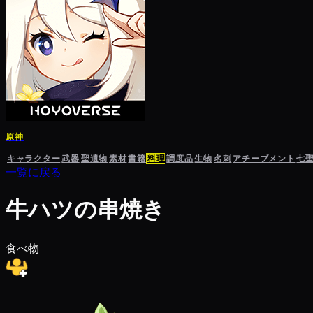
原神
キャラクター
武器
聖遺物
素材
書籍
料理
調度品
生物
名刺
アチーブメント
七
一覧に戻る
牛ハツの串焼き
食べ物