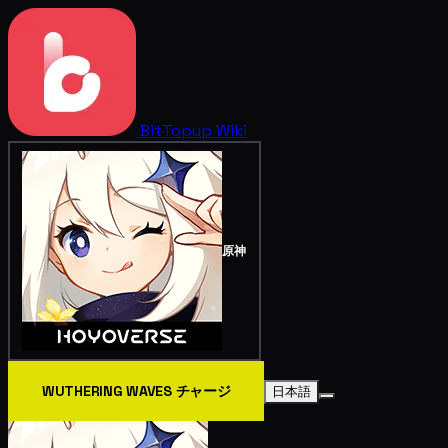
BitTopup
Wiki
原神
WUTHERING WAVES チャージ
日本語