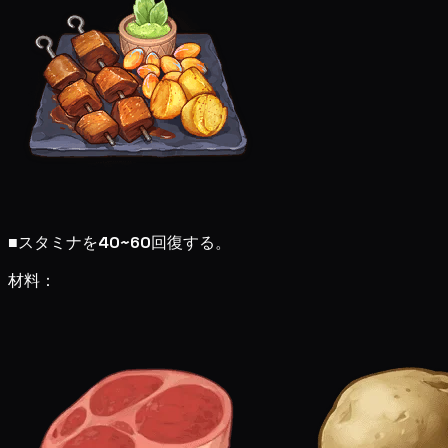
■
スタミナを
40~60
回復する。
材料：