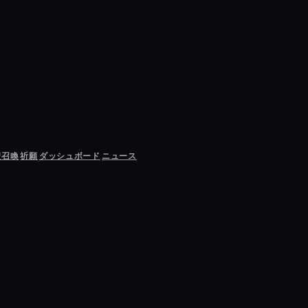
聖召喚
祈願
ダッシュボード
ニュース